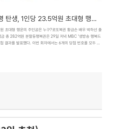
명 탄생, 1인당 23.5억원 초대형 행운
3.5억원 초대형 행운의 주인공은 누구?로또복권 황금손 배우 박하선 출
당첨금 총 282억원 분할동행복권은 29일 저녁 MBC '생방송 행복드
 추첨 결과를 발표했다. 이번 회차에서는 6개의 당첨 번호를 모두 맞
5,730만 원씩의 당첨금을 수령하게 됐다. 특히 1등 당첨자 중 10명
한 확률 속에서 찾아온 대박 행운에 대한 관심이 뜨겁다.제1200회
이며, 2등 보너스 번호는 ..