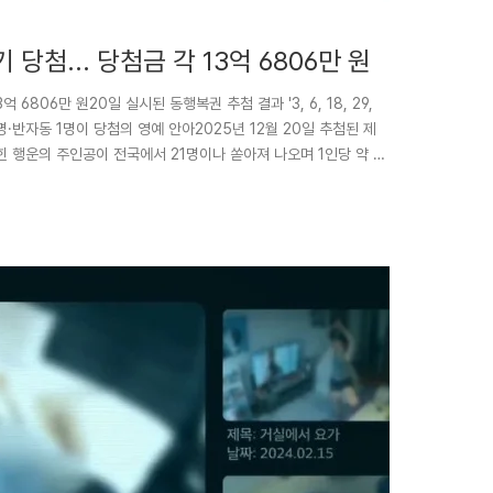
 당첨... 당첨금 각 13억 6806만 원
억 6806만 원20일 실시된 동행복권 추첨 결과 '3, 6, 18, 29,
8명·반자동 1명이 당첨의 영예 안아2025년 12월 20일 추첨된 제
맞힌 행운의 주인공이 전국에서 21명이나 쏟아져 나오며 1인당 약 13
는 자동 선택 비중이 높았던 가운데 특정 복권 판매점에서 자동 당
말 복권 시장에 뜨거운 화제를 불러일으키고 있다.로또복권 운영사
8, 29, 35, 39'..