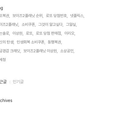
ag
또복권,
보이즈2플래닛 순위,
로또 당첨번호,
넷플릭스,
이즈2플래닛,
소비쿠폰,
그것이 알고싶다,
그알싶,
는솔로,
이상원,
로또,
로또 당첨 판매점,
이리오,
신의 탄생,
민생회복 소비쿠폰,
동행복권,
담경감 크레딧,
보이즈2플래닛 이상원,
소상공인,
세청,
근글
인기글
chives