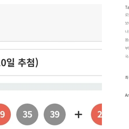
T
로
보
나
몸
부
국
최
최
근
글
과
인
Ar
기
글