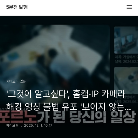
5분전 발행
카테고리 없음
'그것이 알고싶다', 홈캠·IP 카메라
해킹 영상 불법 유포 '보이지 않는
침입자들' 실체 추적
파이브틸
2025. 12. 1. 10:17