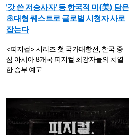
'갓 쓴 저승사자' 등 한국적 미(美) 담은
초대형 퀘스트로 글로벌 시청자 사로
잡는다
<피지컬> 시리즈 첫 국가대항전, 한국 중
심 아시아 8개국 피지컬 최강자들의 치열
한 승부 예고