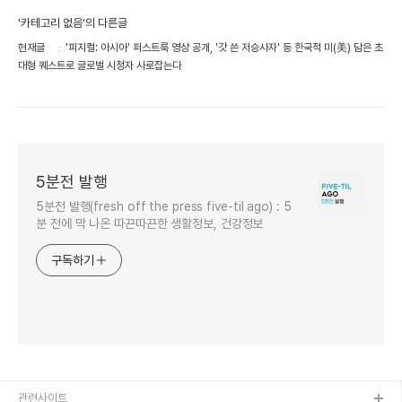
'카테고리 없음'의 다른글
현재글
'피지컬: 아시아' 퍼스트룩 영상 공개, '갓 쓴 저승사자' 등 한국적 미(美) 담은 초
대형 퀘스트로 글로벌 시청자 사로잡는다
5분전 발행
5분전 발행(fresh off the press five-til ago) : 5
분 전에 막 나온 따끈따끈한 생활정보, 건강정보
구독하기
관련사이트