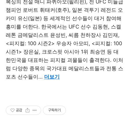
복싱의 전설 매니 파퀴아오(필리핀), 전 UFC 미들급
챔피언 로버트 휘태커(호주), 일본 격투기 레전드 오
카미 유신(일본) 등 세계적인 선수들이 대거 참여해
흥미를 더한다. 한국에서는 UFC 선수 김동현, 스켈
레톤 금메달리스트 윤성빈, 씨름 천하장사 김민재,
<피지컬: 100 시즌2> 우승자 아모띠, <피지컬: 100
시즌1> 장은실, 크로스핏 아시아 1위 최승연 등 대
한민국을 대표하는 피지컬 괴물들이 출격한다. 이처
럼 다양한 종목의 국가대표 메달리스트들과 전통 스
포츠 선수들이...
더보기
공감
구독하기