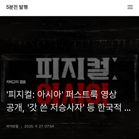
5분전 발행
카테고리 없음
'피지컬: 아시아' 퍼스트룩 영상
공개, '갓 쓴 저승사자' 등 한국적 미
(美) 담은 초대형 퀘스트로 글로벌
파이브틸
2025. 9. 27. 07:54
시청자 사로잡는다